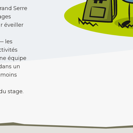
rand Serre
tages
 éveiller
— les
tivités
Une équipe
 dans un
à moins
 du stage.