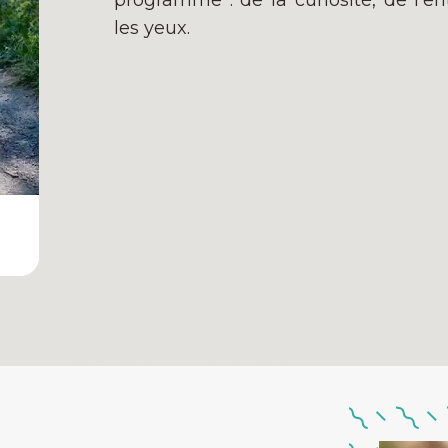
programme : de la curiosité, de l'en
les yeux.