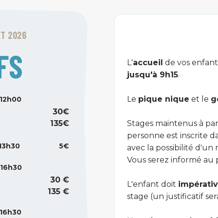
ET 2026
FS
L'
accueil
de vos enfants
jusqu'à 9h15
.
Le
pique nique
et le
g
 12h00
30€
135€
Stages maintenus à par
personne est inscrite da
 13h30
5€
avec la possibilité d'
Vous serez informé au 
 16h30
30 €
L'enfant doit
impérati
135 €
stage (un justificatif s
 16h30